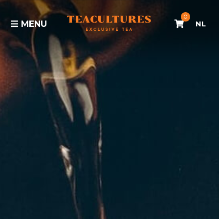
0
MENU
NL