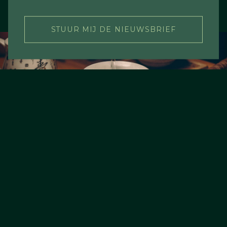
STUUR MIJ DE NIEUWSBRIEF
Over Tea Cultures
Living Tea Cultures
Tea Concepts
Tea Academy
Webshop
Betaling en levering
Contact