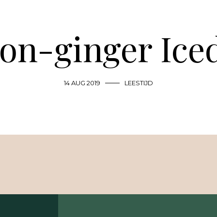
n-ginger Ice
14 AUG 2019
LEESTIJD