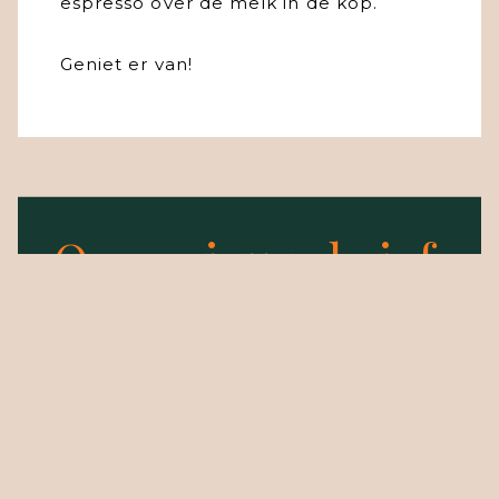
espresso over de melk in de kop.
Geniet er van!
Onze nieuwsbrief
Schrijf je in op onze nieuwsbrief en blijf
op de hoogte van onze producten.