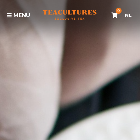
0
MENU
NL