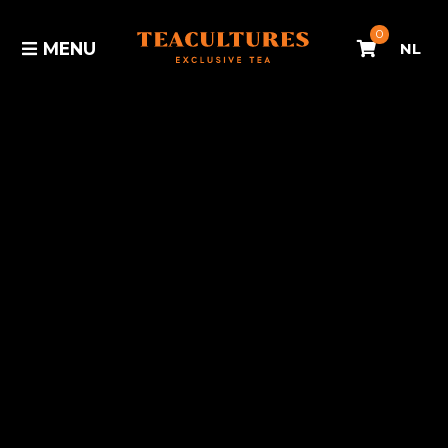
0
MENU
NL