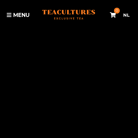
0
MENU
NL