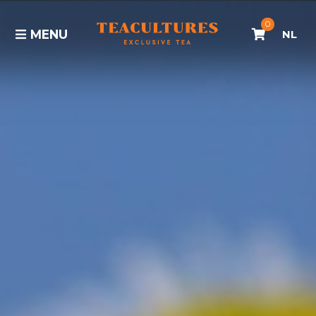
0
MENU
NL