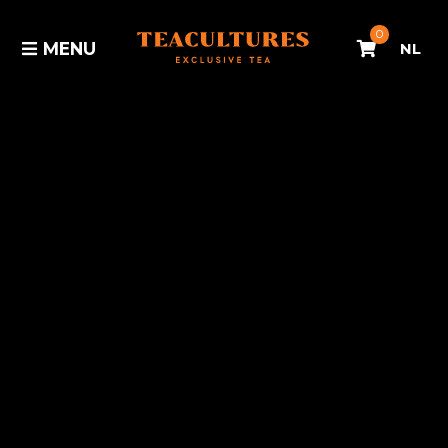
0
MENU
NL