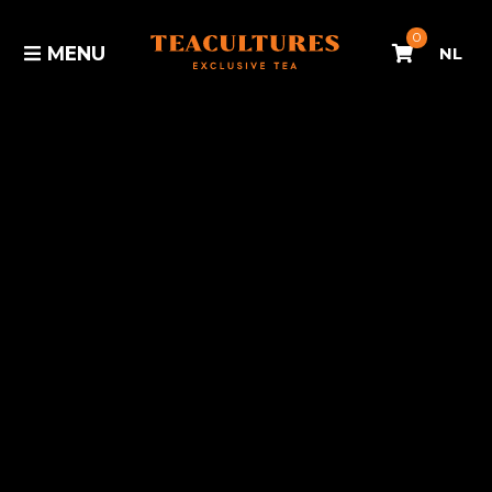
0
MENU
NL