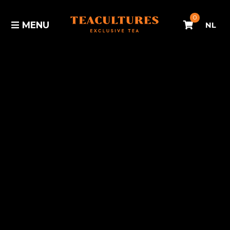
0
MENU
NL