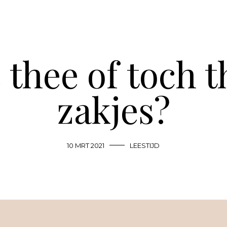
 thee of toch t
zakjes?
10 MRT 2021
LEESTIJD