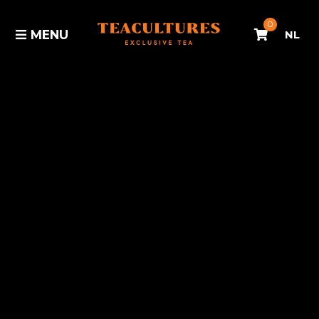
0
MENU
NL