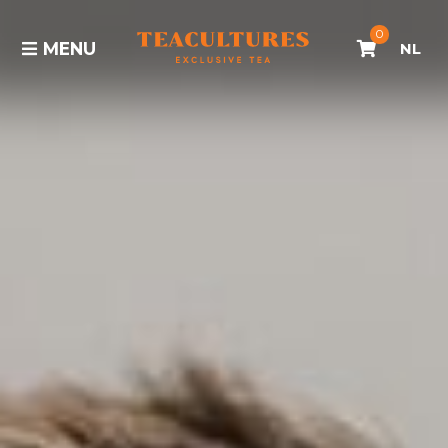
0
MENU
NL