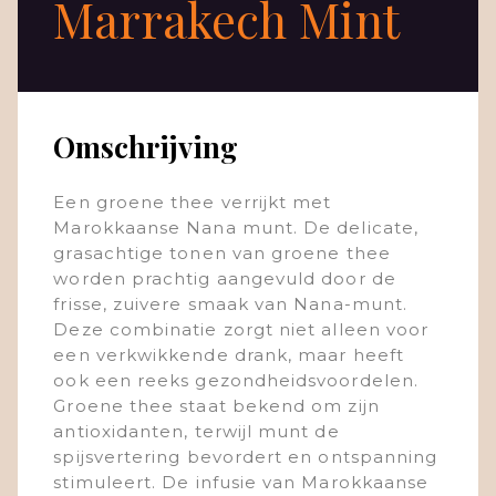
Marrakech Mint
Omschrijving
Een groene thee verrijkt met
Marokkaanse Nana munt. De delicate,
grasachtige tonen van groene thee
worden prachtig aangevuld door de
frisse, zuivere smaak van Nana-munt.
Deze combinatie zorgt niet alleen voor
een verkwikkende drank, maar heeft
ook een reeks gezondheidsvoordelen.
Groene thee staat bekend om zijn
antioxidanten, terwijl munt de
spijsvertering bevordert en ontspanning
stimuleert. De infusie van Marokkaanse