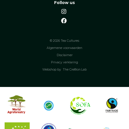
Follow us
© 2026 Tea Cultures
Algemene voorwaarden
Disclaimer
Privacy verklaring
Webshop by
The Cre8ion.Lab