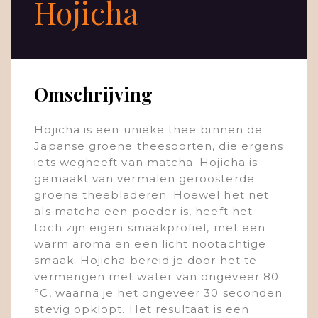
Hojicha
Omschrijving
Hojicha is een unieke thee binnen de
Japanse groene theesoorten, die ergens
iets wegheeft van matcha. Hojicha is
gemaakt van vermalen geroosterde
groene theebladeren. Hoewel het net
als matcha een poeder is, heeft het
toch zijn eigen smaakprofiel, met een
warm aroma en een licht nootachtige
smaak. Hojicha bereid je door het te
vermengen met water van ongeveer 80
°C, waarna je het ongeveer 30 seconden
stevig opklopt. Het resultaat is een