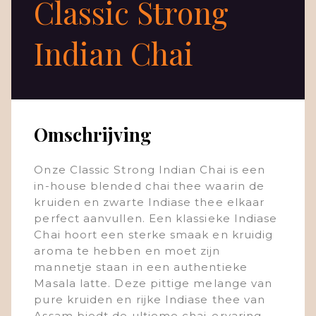
Classic Strong
Indian Chai
Omschrijving
Onze Classic Strong Indian Chai is een
in-house blended chai thee waarin de
kruiden en zwarte Indiase thee elkaar
perfect aanvullen. Een klassieke Indiase
Chai hoort een sterke smaak en kruidig
aroma te hebben en moet zijn
mannetje staan in een authentieke
Masala latte. Deze pittige melange van
pure kruiden en rijke Indiase thee van
Assam biedt de ultieme chai-ervaring.